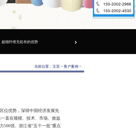
▏超细纤维无纺布的优势
无纺布的区别及应用
殊处理及应用
当前位置：
主页
>
客户案例
>
▏超细纤维无纺布的优势
无纺布的区别及应用
殊处理及应用
区位优势，深得中国经济发展先
来一直在规模、技术、市场、效益
500强、浙江省“五个一批”重点