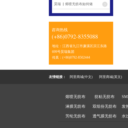
透气膜无纺布
昊瑞 ▏熔喷无纺布如何储
水过滤复合基布
空气净化滤芯
咨询热线
木浆擦拭
(+86)0792-8355088
其他无纺布
地址：江西省九江市濂溪区滨江东路
热风无纺布
699号昊瑞集团
土工布
传真：(+86)0792-8502444
热门产品
友情链接：
阿里商城(中文)
阿里商城(英文)
熔喷无纺布
纺粘无纺布
S
淋膜无纺布
双组份无纺布
发
芳纶无纺布
透气膜无纺布
水