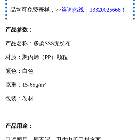
品均可免费寄样，>>
咨询热线：13320025668！
产品参数：
产品名称：多柔SSS无纺布
材质：聚丙烯（PP）颗粒
颜色：白色
克重：15-65g/m²
包装：卷材
产品用途：
口罩面层、尿不湿、卫生巾等卫材方面