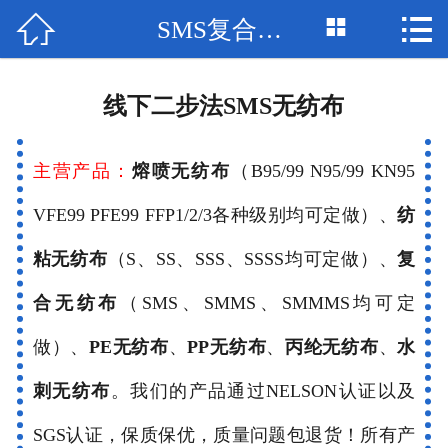



SMS复合无纺布
网站首页

关于我们
线下二步法SMS无纺布
无纺布中心
主营产品：
熔喷无纺布
（B95/99 N95/99 KN95
工艺流程
VFE99 PFE99 FFP1/2/3各种级别均可定做）、
纺
产品资讯
粘无纺布
（S、SS、SSS、SSSS均可定做）、
复
客户案例
合无纺布
（SMS、SMMS、SMMMS均可定
联系方式
做）、
PE无纺布
、
PP无纺布
、
丙纶无纺布
、
水
新闻中心
刺无纺布
。我们的产品通过NELSON认证以及
SGS认证，保质保优，质量问题包退货！所有产