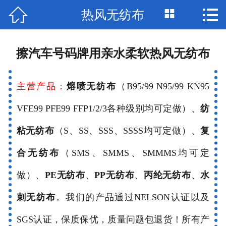



热风无纺布
网站首页

关于我们
擦汽车号码牌用亲水柔软热风无纺布
无纺布中心
主营产品：
熔喷无纺布
（B95/99 N95/99 KN95
工艺流程
VFE99 PFE99 FFP1/2/3各种级别均可定做）、
纺
产品资讯
粘无纺布
（S、SS、SSS、SSSS均可定做）、
复
客户案例
合无纺布
（SMS、SMMS、SMMMS均可定
联系方式
做）、
PE无纺布
、
PP无纺布
、
丙纶无纺布
、
水
新闻中心
刺无纺布
。我们的产品通过NELSON认证以及
SGS认证，保质保优，质量问题包退货！所有产