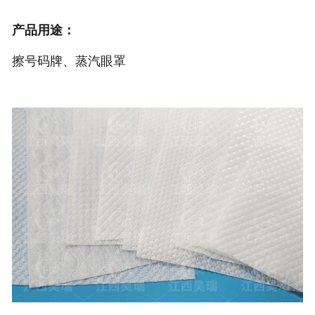
产品用途：
擦号码牌、蒸汽眼罩