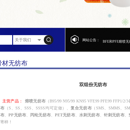
昊瑞高品质材料 
网站公告：
BFE和PFE熔喷
SMS无纺布的特
昊瑞高品质材料 
骨材无纺布
BFE和PFE熔喷
SMS无纺布的特
双组份无纺布
主营产品：
熔喷无纺布
（B95/99 N95/99 KN95 VFE99 PFE99 FF
布
（S、SS、SSS、SSSS均可定做）、
复合无纺布
（SMS、SMMS、
布
、
PP无纺布
、
丙纶无纺布
、
PET无纺布
、
水刺无纺布
、
针刺无纺布
、
寄样！