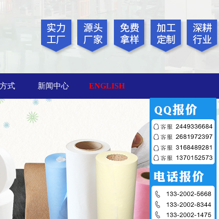
方式
新闻中心
ENGLISH