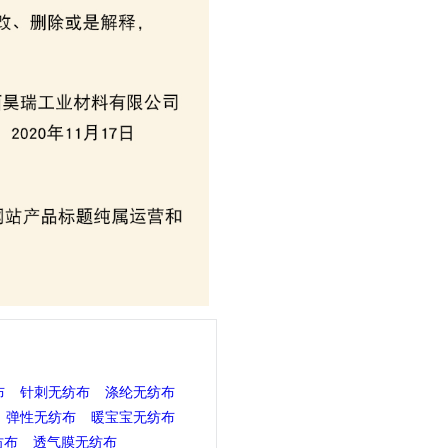
布
针刺无纺布
涤纶无纺布
弹性无纺布
暖宝宝无纺布
纺布
透气膜无纺布