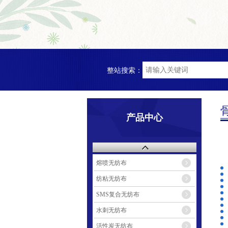
整站搜索：
产品中心
熔喷无纺布
纺粘无纺布
SMS复合无纺布
水刺无纺布
活性炭无纺布