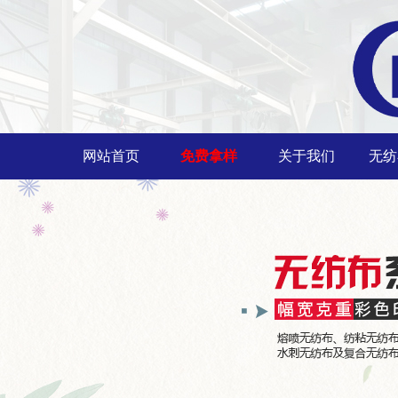
网站首页
免费拿样
关于我们
无纺