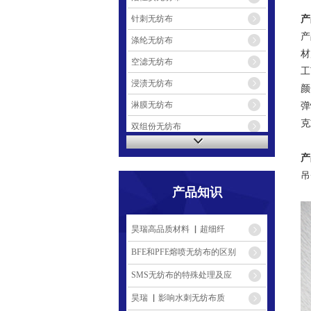
产
针刺无纺布
产
涤纶无纺布
材
空滤无纺布
工
浸渍无纺布
颜
淋膜无纺布
弹
克
双组份无纺布
发热包无纺布
产
弹性无纺布
吊
产品知识
暖宝宝无纺布
干燥剂无纺布
昊瑞高品质材料 ▏超细纤
PLA玉米纤维
BFE和PFE熔喷无纺布的区别
超细纤维无纺布
SMS无纺布的特殊处理及应
骨材无纺布
昊瑞 ▏影响水刺无纺布质
芳纶无纺布